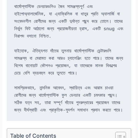
থার্মোপ্লাস্টিক ডেনচারগুলিও জৈব সামঞ্জস্যপূর্ণ এবং 
হাইপোঅ্যালার্জেনিক, যা এ্যাক্রিলিক বা ধাতুর প্রতি অ্যালার্জি বা 
সংবেদনশীল রোগীদের জন্য একটি দুর্দান্ত পছন্দ করে তোলে। তাদের 
নির্ভুল ফিট আঠালো জন্য প্রয়োজনীয়তা হ্রাস, একটি snug এবং 
নিরাপদ বসানো নিশ্চিত.

যাইহোক, ঐতিহ্যগত দাঁতের তুলনায় থার্মোপ্লাস্টিক ডেন্টারগুলি 
সামঞ্জস্য বা মেরামত করা আরও চ্যালেঞ্জিং হতে পারে। তাদের জন্য 
বিশেষ বানোয়াট কৌশলও প্রয়োজন, যা তাদেরকে মানক বিকল্পের 
চেয়ে বেশি ব্যয়বহুল করে তুলতে পারে।

সামগ্রিকভাবে, নান্দনিক আবেদন, স্থায়িত্ব এবং আরাম চাওয়া 
রোগীদের জন্য থার্মোপ্লাস্টিক ফুল ডেনচার একটি চমৎকার পছন্দ। 
সঠিক যত্ন সহ, তারা সম্পূর্ণ দাঁতের পুনরুদ্ধারের প্রয়োজন তাদের 
জন্য দীর্ঘস্থায়ী এবং প্রাকৃতিক-সুদর্শন সমাধান প্রদান করতে পারে।
Table of Contents