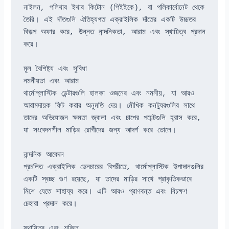
নাইলন, পলিথার ইথার কিটোন (পিইইকে), বা পলিকার্বোনেট থেকে 
তৈরি। এই দাঁতগুলি ঐতিহ্যগত এক্রাইলিক দাঁতের একটি উচ্চতর 
বিকল্প অফার করে, উন্নত নান্দনিকতা, আরাম এবং স্থায়িত্ব প্রদান 
করে।
মূল বৈশিষ্ট্য এবং সুবিধা
নমনীয়তা এবং আরাম
থার্মোপ্লাস্টিক ডেন্টারগুলি হালকা ওজনের এবং নমনীয়, যা আরও 
আরামদায়ক ফিট করার অনুমতি দেয়। মৌখিক কনট্যুরগুলির সাথে 
তাদের অভিযোজন ক্ষমতা জ্বালা এবং চাপের পয়েন্টগুলি হ্রাস করে, 
যা সংবেদনশীল মাড়ির রোগীদের জন্য আদর্শ করে তোলে।
নান্দনিক আবেদন
প্রচলিত এক্রাইলিক ডেনচারের বিপরীতে, থার্মোপ্লাস্টিক উপাদানগুলির 
একটি স্বচ্ছ গুণ রয়েছে, যা তাদের মাড়ির সাথে প্রাকৃতিকভাবে 
মিশে যেতে সাহায্য করে। এটি আরও প্রাণবন্ত এবং বিচক্ষণ 
চেহারা প্রদান করে।
স্থায়িত্ব এবং শক্তি