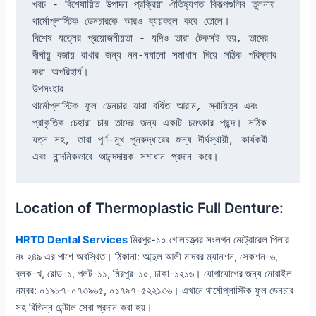
খরচ - বিশেষায়িত উত্পাদন প্রক্রিয়া ঐতিহ্যগত বিকল্পগুলির তুলনায় 
থার্মোপ্লাস্টিক ডেনচারকে আরও ব্যয়বহুল করে তোলে।
বিশেষ যত্নের প্রয়োজনীয়তা - যদিও তারা টেকসই হয়, তাদের 
দীর্ঘায়ু বজায় রাখার জন্য নন-ঘষানো সমাধান দিয়ে সঠিক পরিষ্কার 
করা অপরিহার্য।
উপসংহার
থার্মোপ্লাস্টিক ফুল ডেনচার যারা বর্ধিত আরাম, স্থায়িত্ব এবং 
প্রাকৃতিক চেহারা চায় তাদের জন্য একটি চমৎকার পছন্দ। সঠিক 
যত্ন সহ, তারা পূর্ণ-মুখ পুনরুদ্ধারের জন্য দীর্ঘস্থায়ী, কার্যকরী 
এবং নান্দনিকভাবে আনন্দদায়ক সমাধান প্রদান করে।
Location of Thermoplastic Full Denture:
HRTD Dental Services
মিরপুর-১০ গোলচত্ত্বর সংলগ্ন মেট্রোরেল পিলার
নং ২৪৯ এর পাশে অবস্থিত। ঠিকানা: আব্দুল আলী মাদবর ম্যানশন, সেকশন-৬,
ব্লক-খ, রোড-১, প্লট-১১, মিরপুর-১০, ঢাকা-১২১৬। যোগাযোগের জন্য মোবাইল
নম্বর: ০১৯৮৭-০৭৩৯৬৫, ০১৭৯৭-৫২২১৩৬। এখানে থার্মোপ্লাস্টিক ফুল ডেনচার
সহ বিভিন্ন ডেন্টাল সেবা প্রদান করা হয়।