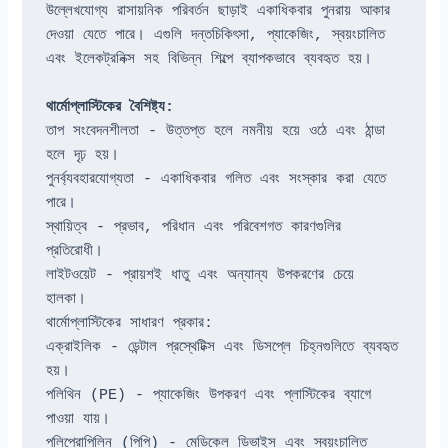
উল্লেখযোগ্য রাসায়নিক পরিবর্তন ছাড়াই একাধিকবার পুনরায় আকার 
দেওয়া যেতে পারে। এগুলি দন্তচিকিৎসা, প্যাকেজিং, স্বয়ংচালিত 
এবং ইলেকট্রনিক্স সহ বিভিন্ন শিল্পে ব্যাপকভাবে ব্যবহৃত হয়।
থার্মোপ্লাস্টিকের বৈশিষ্ট্য:
তাপ সংবেদনশীলতা - উত্তপ্ত হলে নমনীয় হয়ে ওঠে এবং ঠান্ডা 
হলে দৃঢ় হয়।
পুনর্ব্যবহারযোগ্যতা - একাধিকবার গলিত এবং সংস্কার করা যেতে 
পারে।
স্থায়িত্ব - প্রভাব, পরিধান এবং পরিবেশগত কারণগুলির 
প্রতিরোধী।
লাইটওয়েট - প্রায়শই ধাতু এবং অন্যান্য উপকরণের চেয়ে 
হালকা।
থার্মোপ্লাস্টিকের সাধারণ প্রকার:
এক্রাইলিক - ডেন্টাল প্রস্থেটিক্স এবং ডিসপ্লে চিহ্নগুলিতে ব্যবহৃত 
হয়।
পলিথিন (PE) - প্যাকেজিং উপকরণ এবং প্লাস্টিকের ব্যাগে 
পাওয়া যায়।
পলিপ্রোপিলিন (পিপি) - মেডিকেল ডিভাইস এবং স্বয়ংচালিত 