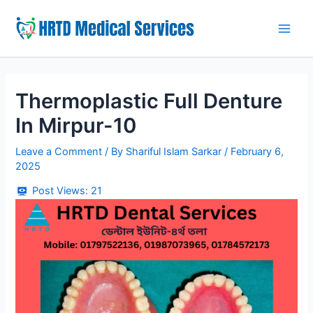
Skip
to
Main
content
Men
Thermoplastic Full Denture
In Mirpur-10
Leave a Comment
/ By
Shariful Islam Sarkar
/
February 6,
2025
Post Views:
21