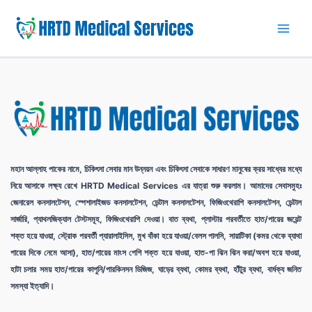
Skip
to
Main
content
Men
মহান আল্লাহ পাকের নামে, চিকিৎসা সেবার মান উন্নয়ন এবং চিকিৎসা সেবাকে সাধারণ মানুষের ক্রয় সাধ্যের মধ্যে
নিয়ে আসাকে লক্ষ্য রেখে HRTD Medical Services এর যাত্রা শুরু করলাম। আমাদের সেবাসমুহঃ
জেনারেল কনসালটেশন, স্পেশালাইজড কনসালটেশন, ডেন্টাল কনসালটেশন, ফিজিওথেরাপি কনসালটেশন, ডেন্টাল
সার্জারি, প্যাথলজিক্যাল টেস্টসমূহ, ফিজিওথেরাপি দেওয়া। বাত ব্যথা, প্লাস্টার পরবর্তীতে হাত/পায়ের জয়েন্ট
শক্ত হয়ে যাওয়া, স্ট্রোক পরবর্তী প্যারালাইসিস, মুখ বাঁকা হয়ে যাওয়া/বেলস পালসি, সায়াটিকা (কমর থেকে ব্যাথা
পায়ের দিকে নেমে আসা), হাত/পায়ের মাংস পেশি শক্ত হয়ে যাওয়া, হাত-পা ঝিন ঝিন করা/অবশ হয়ে যাওয়া,
হাটা চলার সময় হাত/
পায়ের
কাপুনি/পারকিনসন ডিজিজ, ঘাড়ের ব্যথা, কোমর ব্যথা, হাঁটুর ব্যথা, বার্ধক্য জনিত
সমস্যা ইত্যাদি।