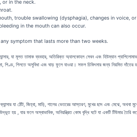
, or in the neck.
hroat.
uth, trouble swallowing (dysphagia), changes in voice, or
leeding in the mouth can also occur.
for any symptom that lasts more than two weeks.
ি ক্যান্সার, যা মূলত তামাক ব্যবহার, অতিরিক্ত অ্যালকোহল সেবন এবং হিউম্যান প্যাপিল
য় না, পিণ্ড, গিলতে অসুবিধা এবং ঘাড় ফুলে যাওয়া। সফল চিকিৎসার জন্য নিয়মিত দাঁতের ডাক
়ের ক্যান্সার যা ঠোঁট, জিহ্বা, মাড়ি, গালের ভেতরের আস্তরণ, মুখের ছাদ এবং মেঝে, অথবা
ূত হয় , যার ফলে অস্বাভাবিক, অনিয়ন্ত্রিত কোষ বৃদ্ধি ঘটে যা একটি টিউমার তৈরি 