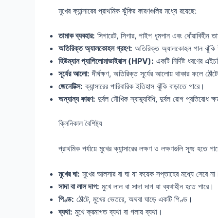
মুখের ক্যান্সারের প্রাথমিক ঝুঁকির কারণগুলির মধ্যে রয়েছে:
তামাক ব্যবহার:
সিগারেট, সিগার, পাইপ ধূমপান এবং ধোঁয়াবিহীন 
অতিরিক্ত অ্যালকোহল গ্রহণ:
অতিরিক্ত অ্যালকোহল পান ঝুঁকি 
হিউম্যান প্যাপিলোমাভাইরাস (HPV):
একটি নির্দিষ্ট ধরণের এইচ
সূর্যের আলো:
দীর্ঘক্ষণ, অতিরিক্ত সূর্যের আলোয় থাকার ফলে ঠোঁট
জেনেটিক্স:
ক্যান্সারের পারিবারিক ইতিহাস ঝুঁকি বাড়াতে পারে।
অন্যান্য কারণ:
দুর্বল মৌখিক স্বাস্থ্যবিধি, দুর্বল রোগ প্রতিরোধ 
ক্লিনিকাল বৈশিষ্ট্য
প্রাথমিক পর্যায়ে মুখের ক্যান্সারের লক্ষণ ও লক্ষণগুলি সূক্ষ্ম হতে
মুখের ঘা:
মুখের আলসার বা ঘা যা কয়েক সপ্তাহের মধ্যে সেরে ন
সাদা বা লাল দাগ:
মুখে লাল বা সাদা দাগ যা ব্যথাহীন হতে পারে।
পিণ্ড:
ঠোঁটে, মুখের ভেতরে, অথবা ঘাড়ে একটি পিণ্ড।
ব্যথা:
মুখে ক্রমাগত ব্যথা বা গলায় ব্যথা।