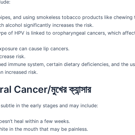
lude:
pipes, and using smokeless tobacco products like chewing
 alcohol significantly increases the risk.
ype of HPV is linked to oropharyngeal cancers, which affect
xposure can cause lip cancers.
crease risk.
ed immune system, certain dietary deficiencies, and the us
n increased risk.
l Cancer/মুখের ক্যান্সার
ubtle in the early stages and may include:
oesn’t heal within a few weeks.
ite in the mouth that may be painless.