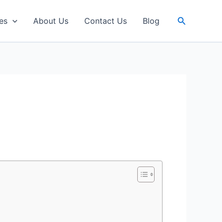
Search
es
About Us
Contact Us
Blog