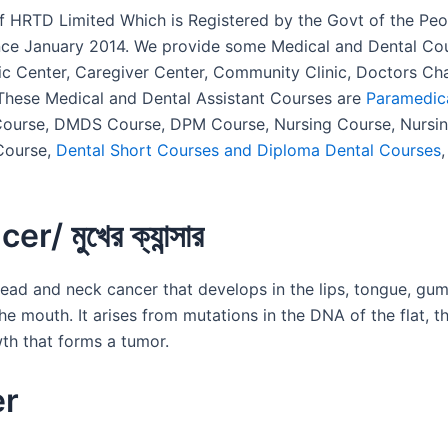
f HRTD Limited Which is Registered by the Govt of the Peo
nce January 2014. We provide some Medical and Dental Cours
ostic Center, Caregiver Center, Community Clinic, Doctors 
 These Medical and Dental Assistant Courses are
Paramedic
Course, DMDS Course, DPM Course, Nursing Course, Nursin
Course,
Dental Short Courses and Diploma Dental Courses
/ মুখের ক্যান্সার
head and neck cancer that develops in the lips, tongue, gums
he mouth. It arises from mutations in the DNA of the flat, t
wth that forms a tumor.
er