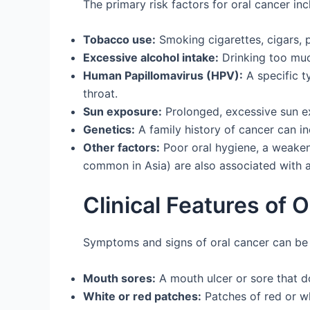
The primary risk factors for oral cancer inc
Tobacco use:
Smoking cigarettes, cigars, 
Excessive alcohol intake:
Drinking too much
Human Papillomavirus (HPV):
A specific t
throat.
Sun exposure:
Prolonged, excessive sun e
Genetics:
A family history of cancer can in
Other factors:
Poor oral hygiene, a weaken
common in Asia) are also associated with a
Clinical Features of Ora
Symptoms and signs of oral cancer can be s
Mouth sores:
A mouth ulcer or sore that d
White or red patches:
Patches of red or wh