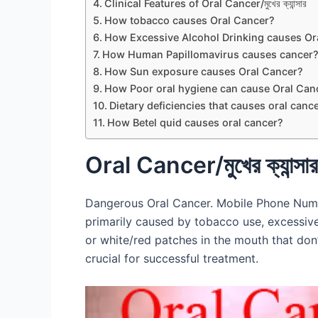
Clinical Features of Oral Cancer/মুখের ক্যান্সার
How tobacco causes Oral Cancer?
How Excessive Alcohol Drinking causes Or
How Human Papillomavirus causes cancer
How Sun exposure causes Oral Cancer?
How Poor oral hygiene can cause Oral Can
Dietary deficiencies that causes oral canc
How Betel quid causes oral cancer?
Oral Cancer/মুখের ক্যান্সার
Dangerous Oral Cancer. Mobile Phone Numbe
primarily caused by tobacco use, excessive
or white/red patches in the mouth that don’t
crucial for successful treatment.