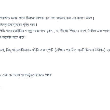
তামাকজাত দ্রব্য যেমন চিবানো তামাক এবং নাস ব্যবহার করা এর প্রধান কারণ।
উল্লেখযোগ্যভাবে বৃদ্ধি করে।
পিভি অরোফ্যারিঞ্জিয়াল ক্যান্সারেরসাথে যুক্ত , যা জিহ্বার পিছনের অংশ, টনসিল এবং গ
ের ক্যান্সার হতে পারে।
ক্ষমতা, কিছু খাদ্যতালিকাগত ঘাটতি এবং সুপারি (এশিয়ায় প্রচলিত একটি চিবানো উদ্দীপক) ব্
 পারে এবং এর মধ্যে অন্তর্ভুক্ত থাকতে পারে:
া।