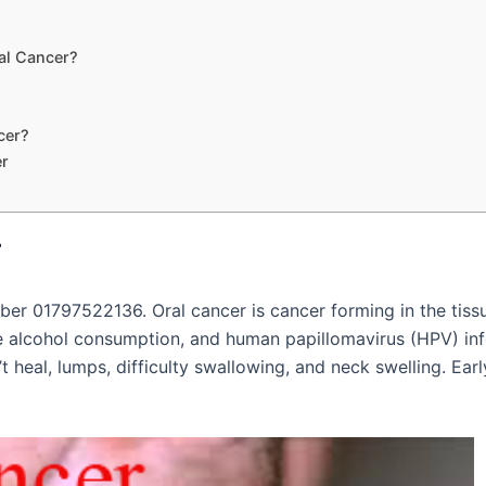
al Cancer?
?
cer?
er
r 01797522136. Oral cancer is cancer forming in the tissue
 alcohol consumption, and human papillomavirus (HPV) infec
 heal, lumps, difficulty swallowing, and neck swelling. Earl