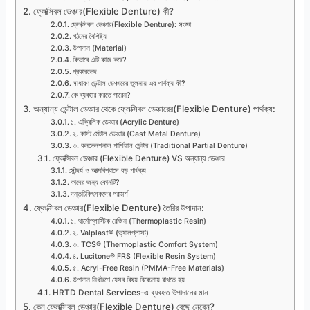
ফ্লেক্সিবল ডেঞ্চার(Flexible Denture) কী?
ফ্লেক্সিবল ডেঞ্চার(Flexible Denture): সংজ্ঞা
গঠনের বৈশিষ্ট্য
উপাদান (Material)
কিভাবে এটি কাজ করে?
প্রকারভেদ
সাধারণ ডেন্টাল ডেঞ্চারের তুলনায় এর পার্থক্য কী?
কে ব্যবহার করতে পারেন?
অন্যান্য ডেন্টাল ডেঞ্চার থেকে ফ্লেক্সিবল ডেঞ্চারের(Flexible Denture) পার্থক্য:
১. এক্রিলিক ডেঞ্চার (Acrylic Denture)
২. কাস্ট মেটাল ডেঞ্চার (Cast Metal Denture)
৩. কনভেনশনাল পার্শিয়াল ডেন্টার (Traditional Partial Denture)
ফ্লেক্সিবল ডেঞ্চার (Flexible Denture) VS অন্যান্য ডেঞ্চার
সৌন্দর্য ও আত্মবিশ্বাসে বড় পার্থক্য
কাদের জন্য কোনটি?
দন্তচিকিৎসকদের পরামর্শ
ফ্লেক্সিবল ডেঞ্চার(Flexible Denture) তৈরির উপাদান:
১. থার্মোপ্লাস্টিক রেজিন (Thermoplastic Resin)
২. Valplast® (ভ্যালপ্লাস্ট)
৩. TCS® (Thermoplastic Comfort System)
৪. Lucitone® FRS (Flexible Resin System)
৫. Acryl-Free Resin (PMMA-Free Materials)
উপাদান নির্ধারণে যেসব বিষয় বিবেচনায় রাখতে হয়
HRTD Dental Services-এ ব্যবহৃত উপাদানের মান
কেন ফ্লেক্সিবল ডেঞ্চার(Flexible Denture) বেছে নেবেন?