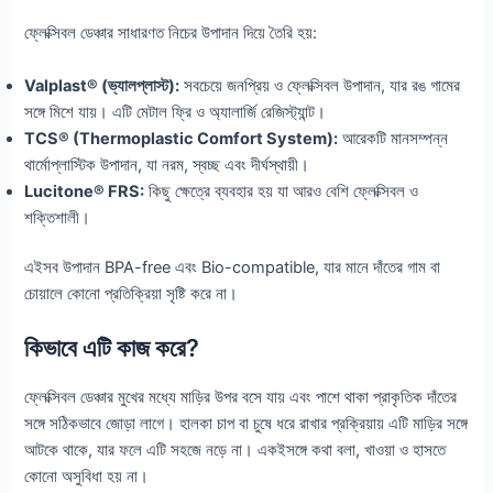
ফ্লেক্সিবল ডেঞ্চার সাধারণত নিচের উপাদান দিয়ে তৈরি হয়:
Valplast® (ভ্যালপ্লাস্ট):
সবচেয়ে জনপ্রিয় ও ফ্লেক্সিবল উপাদান, যার রঙ গামের
সঙ্গে মিশে যায়। এটি মেটাল ফ্রি ও অ্যালার্জি রেজিস্ট্যান্ট।
TCS® (Thermoplastic Comfort System):
আরেকটি মানসম্পন্ন
থার্মোপ্লাস্টিক উপাদান, যা নরম, স্বচ্ছ এবং দীর্ঘস্থায়ী।
Lucitone® FRS:
কিছু ক্ষেত্রে ব্যবহার হয় যা আরও বেশি ফ্লেক্সিবল ও
শক্তিশালী।
এইসব উপাদান BPA-free এবং Bio-compatible, যার মানে দাঁতের গাম বা
চোয়ালে কোনো প্রতিক্রিয়া সৃষ্টি করে না।
কিভাবে এটি কাজ করে?
ফ্লেক্সিবল ডেঞ্চার মুখের মধ্যে মাড়ির উপর বসে যায় এবং পাশে থাকা প্রাকৃতিক দাঁতের
সঙ্গে সঠিকভাবে জোড়া লাগে। হালকা চাপ বা চুষে ধরে রাখার প্রক্রিয়ায় এটি মাড়ির সঙ্গে
আটকে থাকে, যার ফলে এটি সহজে নড়ে না। একইসঙ্গে কথা বলা, খাওয়া ও হাসতে
কোনো অসুবিধা হয় না।