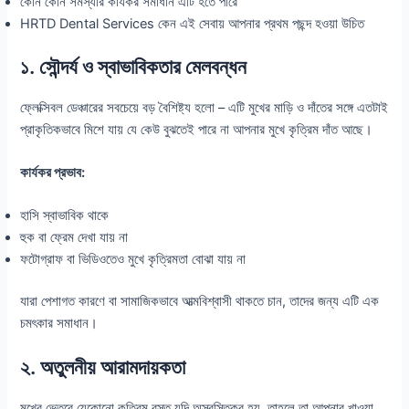
কোন কোন সমস্যার কার্যকর সমাধান এটি হতে পারে
HRTD Dental Services কেন এই সেবায় আপনার প্রথম পছন্দ হওয়া উচিত
১. সৌন্দর্য ও স্বাভাবিকতার মেলবন্ধন
ফ্লেক্সিবল ডেঞ্চারের সবচেয়ে বড় বৈশিষ্ট্য হলো – এটি মুখের মাড়ি ও দাঁতের সঙ্গে এতটাই
প্রাকৃতিকভাবে মিশে যায় যে কেউ বুঝতেই পারে না আপনার মুখে কৃত্রিম দাঁত আছে।
কার্যকর প্রভাব:
হাসি স্বাভাবিক থাকে
হুক বা ফ্রেম দেখা যায় না
ফটোগ্রাফ বা ভিডিওতেও মুখে কৃত্রিমতা বোঝা যায় না
যারা পেশাগত কারণে বা সামাজিকভাবে আত্মবিশ্বাসী থাকতে চান, তাদের জন্য এটি এক
চমৎকার সমাধান।
২. অতুলনীয় আরামদায়কতা
মুখের ভেতরে যেকোনো কৃত্রিম বস্তু যদি অস্বস্তিকর হয়, তাহলে তা আপনার খাওয়া,