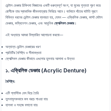
ডেন্টাল ডেঞ্চার চিকিৎসা বিজ্ঞানের একটি গুরুত্বপূর্ণ অংশ, যা মুখের শূন্যতা পূরণ করে
রোগীকে তার স্বাভাবিক জীবনযাত্রায় ফিরিয়ে আনে। বর্তমানে দাঁতের ঘাটতি পূরণে
বিভিন্ন ধরনের ডেন্টাল ডেঞ্চার ব্যবহৃত হয়, যেমন — এক্রিলিক ডেঞ্চার, কাস্ট মেটাল
ডেঞ্চার, কম্বিনেশন ডেঞ্চার, এবং আধুনিক
ফ্লেক্সিবল ডেঞ্চার
।
এই অধ্যায়ে আমরা বিস্তারিত আলোচনা করবো—
অন্যান্য ডেন্টাল ডেঞ্চারের ধরণ
প্রতিটির বৈশিষ্ট্য ও সীমাবদ্ধতা
ফ্লেক্সিবল ডেঞ্চার কীভাবে এগুলোর তুলনায় আলাদা ও উন্নত
১. এক্রিলিক ডেঞ্চার (Acrylic Denture)
বৈশিষ্ট্য:
এটি প্লাস্টিক বেস দিয়ে তৈরি
তুলনামূলকভাবে কম খরচে পাওয়া যায়
হালকা ও সহজে বসানো যায়