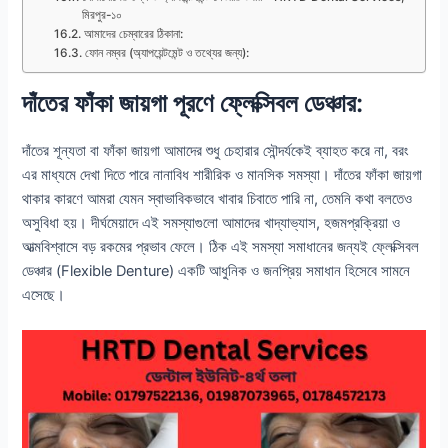
মিরপুর-১০
আমাদের চেম্বারের ঠিকানা:
ফোন নম্বর (অ্যাপয়েন্টমেন্ট ও তথ্যের জন্য):
দাঁতের ফাঁকা জায়গা পূরণে ফ্লেক্সিবল ডেঞ্চার:
দাঁতের শূন্যতা বা ফাঁকা জায়গা আমাদের শুধু চেহারার সৌন্দর্যকেই ব্যাহত করে না, বরং
এর মাধ্যমে দেখা দিতে পারে নানাবিধ শারীরিক ও মানসিক সমস্যা। দাঁতের ফাঁকা জায়গা
থাকার কারণে আমরা যেমন স্বাভাবিকভাবে খাবার চিবাতে পারি না, তেমনি কথা বলতেও
অসুবিধা হয়। দীর্ঘমেয়াদে এই সমস্যাগুলো আমাদের খাদ্যাভ্যাস, হজমপ্রক্রিয়া ও
আত্মবিশ্বাসে বড় রকমের প্রভাব ফেলে। ঠিক এই সমস্যা সমাধানের জন্যই ফ্লেক্সিবল
ডেঞ্চার (Flexible Denture) একটি আধুনিক ও জনপ্রিয় সমাধান হিসেবে সামনে
এসেছে।