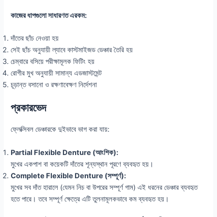
কাজের ধাপগুলো সাধারণত এরকম:
দাঁতের ছাঁচ নেওয়া হয়
সেই ছাঁচ অনুযায়ী ল্যাবে কাস্টমাইজড ডেঞ্চার তৈরি হয়
চেম্বারে বসিয়ে পরীক্ষামূলক ফিটিং হয়
রোগীর মুখ অনুযায়ী সামান্য এডজাস্টমেন্ট
চূড়ান্ত বসানো ও রক্ষণাবেক্ষণ নির্দেশনা
প্রকারভেদ
ফ্লেক্সিবল ডেঞ্চারকে দুইভাবে ভাগ করা যায়:
Partial Flexible Denture (আংশিক):
মুখের একপাশ বা কয়েকটি দাঁতের শূন্যস্থান পূরণে ব্যবহৃত হয়।
Complete Flexible Denture (সম্পূর্ণ):
মুখের সব দাঁত হারালে (যেমন নিচ বা উপরের সম্পূর্ণ গাম) এই ধরনের ডেঞ্চার ব্যবহৃত
হতে পারে। তবে সম্পূর্ণ ক্ষেত্রে এটি তুলনামূলকভাবে কম ব্যবহৃত হয়।