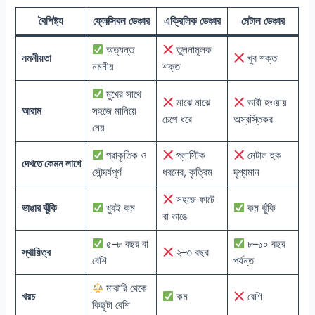
বৈশিষ্ট্য
ফ্লেক্সিবল ডেঞ্চার
এক্রিলিক ডেঞ্চার
মেটাল ডেঞ্চার
অত্যন্ত
তুলনামূলক
নমনীয়তা
খুব শক্ত
নমনীয়
শক্ত
মুখের সাথে
মাঝে মাঝে
ভারী হওয়ায়
আরাম
সহজে মানিয়ে
চেপে ধরে
অস্বস্তিকর
নেয়
প্রাকৃতিক ও
প্লাস্টিক
মেটাল হুক
দেখতে কেমন লাগে
সৌন্দর্যপূর্ণ
ধরনের, কৃত্রিম
দৃশ্যমান
সহজে ফাটে
ভাঙার ঝুঁকি
খুবই কম
কম ঝুঁকি
বা ভাঙে
৫–৮ বছর বা
৮–১০ বছর
স্থায়িত্ব
২–৩ বছর
বেশি
পর্যন্ত
মাঝারি থেকে
খরচ
কম
বেশি
কিছুটা বেশি