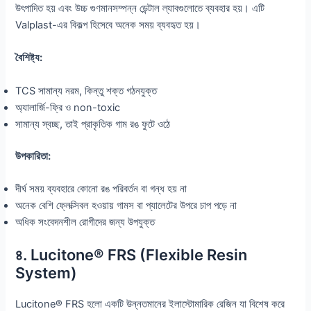
উৎপাদিত হয় এবং উচ্চ গুণমানসম্পন্ন ডেন্টাল ল্যাবগুলোতে ব্যবহার হয়। এটি
Valplast-এর বিকল্প হিসেবে অনেক সময় ব্যবহৃত হয়।
বৈশিষ্ট্য:
TCS সামান্য নরম, কিন্তু শক্ত গঠনযুক্ত
অ্যালার্জি-ফ্রি ও non-toxic
সামান্য স্বচ্ছ, তাই প্রাকৃতিক গাম রঙ ফুটে ওঠে
উপকারিতা:
দীর্ঘ সময় ব্যবহারে কোনো রঙ পরিবর্তন বা গন্ধ হয় না
অনেক বেশি ফ্লেক্সিবল হওয়ায় গামস বা প্যালেটের উপরে চাপ পড়ে না
অধিক সংবেদনশীল রোগীদের জন্য উপযুক্ত
৪. Lucitone® FRS (Flexible Resin
System)
Lucitone® FRS হলো একটি উন্নতমানের ইলাস্টোমারিক রেজিন যা বিশেষ করে