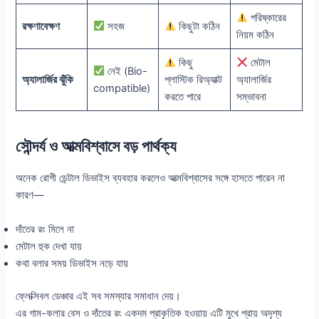
পরিষ্কারের
রক্ষণাবেক্ষণ
সহজ
কিছুটা কঠিন
নিয়ম কঠিন
কিছু
মেটাল
নেই (Bio-
অ্যালার্জির ঝুঁকি
প্লাস্টিক রিঅ্যাক্ট
অ্যালার্জির
compatible)
করতে পারে
সম্ভাবনা
সৌন্দর্য ও আত্মবিশ্বাসে বড় পার্থক্য
অনেক রোগী ডেন্টাল ডিভাইস ব্যবহার করলেও আত্মবিশ্বাসের সঙ্গে হাসতে পারেন না
কারণ—
দাঁতের রং মিলে না
মেটাল হুক দেখা যায়
কথা বলার সময় ডিভাইস নড়ে যায়
ফ্লেক্সিবল ডেঞ্চার এই সব সমস্যার সমাধান দেয়।
এর গাম-কলার বেস ও দাঁতের রং একদম প্রাকৃতিক হওয়ায় এটি মুখে প্রায় অদৃশ্য