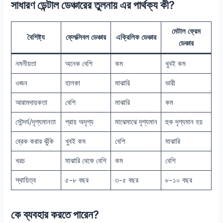
সাধারণ ডেন্টাল ডেঞ্চারের তুলনায় এর পার্থক্য কী?
মেটাল ফ্রেম
বৈশিষ্ট্য
ফ্লেক্সিবল ডেঞ্চার
এক্রিলিক ডেঞ্চার
ডেঞ্চার
নমনীয়তা
অনেক বেশি
কম
খুবই কম
ওজন
হালকা
মাঝারি
ভারী
আরামদায়কতা
বেশি
মাঝারি
কম
সৌন্দর্য/দৃশ্যমানতা
প্রায় অদৃশ্য
মাঝেমাঝে দৃশ্যমান
হুক দৃশ্যমান হয়
ব্রেক করার ঝুঁকি
খুবই কম
বেশি
মাঝারি
খরচ
মাঝারি থেকে বেশি
কম
বেশি
স্থায়িত্ব
৫-৮ বছর
৩-৫ বছর
৮-১০ বছর
কে ব্যবহার করতে পারেন?