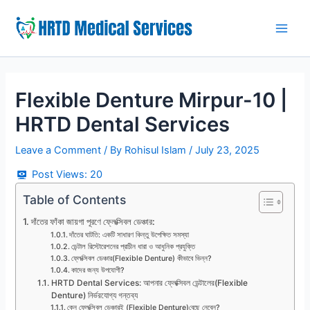
Skip
to
Main
content
Men
Flexible Denture Mirpur-10 |
HRTD Dental Services
Leave a Comment
/ By
Rohisul Islam
/
July 23, 2025
Post Views:
20
Table of Contents
দাঁতের ফাঁকা জায়গা পূরণে ফ্লেক্সিবল ডেঞ্চার:
দাঁতের ঘাটতি: একটি সাধারণ কিন্তু উপেক্ষিত সমস্যা
ডেন্টাল রিস্টোরেশনের প্রাচীন ধারা ও আধুনিক প্রযুক্তি
ফ্লেক্সিবল ডেঞ্চার(Flexible Denture) কীভাবে ভিন্ন?
কাদের জন্য উপযোগী?
HRTD Dental Services: আপনার ফ্লেক্সিবল ডেন্টালের(Flexible
Denture) নির্ভরযোগ্য গন্তব্য
কেন ফ্লেক্সিবল ডেঞ্চারই (Flexible Denture)বেছে নেবেন?