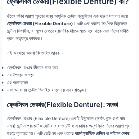
ফ্লেক্সিবল ডেঞ্চার(Flexible Denture) কী?
দাঁতের ফাঁকা জায়গা পূরণের জন্য আধুনিক ডেন্টাল প্রযুক্তির এক দারুণ সমাধান হলো
ফ্লেক্সিবল ডেঞ্চার (Flexible Denture)
। এটি এক ধরনের আংশিক রিমুভেবল
ডেন্টাল ডিভাইস, যা মুখের ভেতরে স্বাভাবিক দাঁতের মতো বসে থাকে এবং দাঁতের ঘাটতি
পূরণে অত্যন্ত কার্যকর।
এই অধ্যায়ে আমরা বিস্তারিত জানব—
ফ্লেক্সিবল ডেঞ্চার কীভাবে কাজ করে
এর উপাদান ও গঠন
এর প্রকারভেদ
এবং অন্যান্য ডেন্টাল ডিভাইসের তুলনায় এর স্বাতন্ত্র্য।
ফ্লেক্সিবল ডেঞ্চার(Flexible Denture): সংজ্ঞা
ফ্লেক্সিবল ডেঞ্চার (Flexible Denture) একটি রিমুভেবল (অর্থাৎ খুলে রাখা যায়
এমন) ডেন্টাল প্রস্থেটিক যেটি সাধারণত ১টি বা একাধিক অনুপস্থিত দাঁতের জায়গা পূরণ
করতে ব্যবহৃত হয়। এটি তৈরি হয় এক ধরনের
থার্মোপ্লাস্টিক রেজিন
বা
নাইলন বেসড