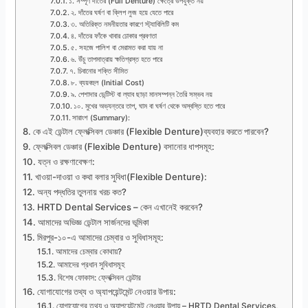
১. সম্পূর্ণ দাঁতের (Full Denture) ক্ষেত্রে উপযুক্ত নয়
২. দাঁতের ঘর্ষণ বা ক্লিপ লুজ হয়ে যেতে পারে
৩. অতিরিক্ত নমনীয়তার কারণে স্ট্যাবিলিটি কম
৪. দাঁতের ফাঁকে খাবার ঢোকার প্রবণতা
৫. সহজে পালিশ বা মেরামত করা যায় না
৬. উঁচু তাপমাত্রায় ক্ষতিগ্রস্ত হতে পারে
৭. চিবানোর শক্তি সীমিত
৮. ব্যয়বহুল (Initial Cost)
৯. পেশাদার ডেন্টিস্ট বা ল্যাব ছাড়া মানসম্পন্ন তৈরি সম্ভব নয়
১০. মুখের অভ্যন্তরে তাপ, ঘাম বা ঘর্ষণ থেকে অস্বস্তি হতে পারে
সারাংশ (Summary):
কে এই ডেন্টাল ফ্লেক্সিবল ডেঞ্চার (Flexible Denture)ব্যবহার করতে পারবেন?
ফ্লেক্সিবল ডেঞ্চার (Flexible Denture) বসানোর ধাপসমূহ:
যত্ন ও রক্ষণাবেক্ষণ:
খাওয়া-দাওয়া ও কথা বলার সুবিধা(Flexible Denture):
অন্য পদ্ধতির তুলনায় খরচ কত?
HRTD Dental Services – কেন এখানেই করবেন?
আমাদের অভিজ্ঞ ডেন্টাল সার্জনদের ভূমিকা
মিরপুর-১০-এ আমাদের চেম্বার ও সুবিধাসমূহ:
আমাদের চেম্বার কোথায়?
আমাদের প্রধান সুবিধাসমূহ
বিশেষ ফোকাস: ফ্লেক্সিবল ডেন্টার
যোগাযোগের তথ্য ও অ্যাপয়েন্টমেন্ট নেওয়ার উপায়:
যোগাযোগের তথ্য ও অ্যাপয়েন্টমেন্ট নেওয়ার উপায় – HRTD Dental Services,