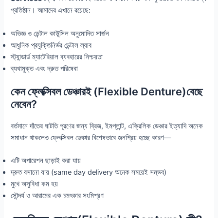
প্রতিষ্ঠান। আমাদের এখানে রয়েছে:
অভিজ্ঞ ও ডেন্টাল কাউন্সিল অনুমোদিত সার্জন
আধুনিক প্রযুক্তিনির্ভর ডেন্টাল ল্যাব
স্ট্যান্ডার্ড ম্যাটেরিয়াল ব্যবহারের নিশ্চয়তা
ব্যথামুক্ত এবং দ্রুত পরিষেবা
কেন ফ্লেক্সিবল ডেঞ্চারই (Flexible Denture)বেছে
নেবেন?
বর্তমানে দাঁতের ঘাটতি পূরণের জন্য ব্রিজ, ইমপ্লান্ট, এক্রিলিক ডেঞ্চার ইত্যাদি অনেক
সমাধান থাকলেও ফ্লেক্সিবল ডেঞ্চার বিশেষভাবে জনপ্রিয় হচ্ছে কারণ—
এটি অপারেশন ছাড়াই করা যায়
দ্রুত বসানো যায় (same day delivery অনেক সময়েই সম্ভব)
মুখে অসুবিধা কম হয়
সৌন্দর্য ও আরামের এক চমৎকার সংমিশ্রণ