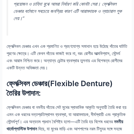
প্রয়োজন ও চাহিদা বুঝে আমরা নির্ধারণ করি কোনটা সেরা। ফ্লেক্সিবল
ডেঞ্চার বর্তমানে সবচেয়ে জনপ্রিয় কারণ এটি আরামদায়ক ও ন্যাচারাল লুক
দেয়।”
ফ্লেক্সিবল ডেঞ্চার এখন এক প্রমাণিত ও গ্রহণযোগ্য সমাধান হয়ে উঠেছে দাঁতের ঘাটতি
পূরণের ক্ষেত্রে। এটি কেবল দাঁতের কাজই করে না, বরং রোগীর আত্মবিশ্বাস, সৌন্দর্য
এবং আরাম নিশ্চিত করে। অন্যান্য ডেন্টার ব্যবস্থার তুলনায় এর বিশেষত্ব রোগীদের
একটি উন্নত অভিজ্ঞতা দেয়।
ফ্লেক্সিবল ডেঞ্চার(Flexible Denture)
তৈরির উপাদান:
ফ্লেক্সিবল ডেঞ্চার বা নমনীয় দাঁতের সেট মুখের স্বাভাবিক আকৃতি অনুযায়ী তৈরি করা হয়
এমন এক ধরনের দন্তপ্রতিস্থাপন ব্যবস্থা, যা আরামদায়ক, দীর্ঘস্থায়ী এবং প্রাকৃতিক
সৌন্দর্যপূর্ণ। এর অন্যতম প্রধান বৈশিষ্ট্য হলো—এটি তৈরি হয় বিশেষ ধরনের
নমনীয়
থার্মোপ্লাস্টিক উপাদান
দিয়ে, যা মুখের মাড়ি এবং আশপাশের নরম টিস্যুর সঙ্গে সহজে