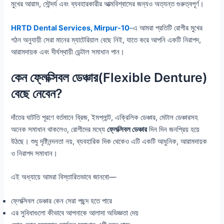
মুখের আরাম, সৌন্দর্য এবং ব্যবহারকারীর আত্মবিশ্বাসের জন্যও অত্যন্ত গুরুত্বপূর্ণ।
HRTD Dental Services, Mirpur-10
–
এ আমরা প্রতিটি রোগীর মুখের
গঠন অনুযায়ী সেরা মানের ম্যাটেরিয়াল বেছে নিই, যাতে করে আপনি একটি নিরাপদ,
আরামদায়ক এবং দীর্ঘস্থায়ী ডেন্টাল সমাধান পান।
কেন ফ্লেক্সিবল ডেঞ্চার(Flexible Denture)
বেছে নেবেন?
দাঁতের ঘাটতি পূরণে বর্তমানে ব্রিজ, ইমপ্লান্ট, এক্রিলিক ডেঞ্চার, মেটাল ডেঞ্চারসহ
অনেক সমাধান থাকলেও, রোগীদের মধ্যে
ফ্লেক্সিবল ডেঞ্চার
দিন দিন জনপ্রিয় হয়ে
উঠছে। শুধু দৃষ্টিনন্দনতা নয়, ব্যবহারিক দিক থেকেও এটি একটি আধুনিক, আরামদায়ক
ও নিরাপদ সমাধান।
এই অধ্যায়ে আমরা বিস্তারিতভাবে জানবো—
ফ্লেক্সিবল ডেঞ্চার কেন সেরা পছন্দ হতে পারে
এর সুবিধাগুলো কীভাবে আপনাকে আলাদা অভিজ্ঞতা দেয়