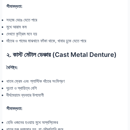
সীমাবদ্ধতা:
সহজে ভেঙে যেতে পারে
মুখে আরাম কম
দেখতে কৃত্রিম মনে হয়
দাঁতের ও গামের মাঝখানে ফাঁকা থাকে, খাবার ঢুকে যেতে পারে
২. কাস্ট মেটাল ডেঞ্চার (Cast Metal Denture)
বৈশিষ্ট্য:
ধাতব ফ্রেম এবং প্লাস্টিক দাঁতের সংমিশ্রণ
দৃঢ়তা ও স্থায়িত্ব বেশি
দীর্ঘমেয়াদে ব্যবহার উপযোগী
সীমাবদ্ধতা:
হেভি ওজনের হওয়ায় মুখে অস্বস্তিকর
ধাতব হুক দৃশ্যমান হয়, যা সৌন্দর্যহানি করে