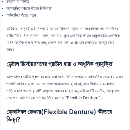
দুর্ঘটনা বা আঘাত
বয়সজনিত কারণে দাঁতের শিথিলতা
অনিয়মিত দাঁতের যত্ন
অধিকাংশ মানুষই এই সমস্যার যথাযথ চিকিৎসা গ্রহণ না করে দিনের পর দিন দাঁতের
ঘাটতি নিয়ে বেঁচে থাকেন। ফলে দেখা যায়, মুখে একাধিক দাঁতের অনুপস্থিতি একদিকে
যেমন আত্মবিশ্বাস কমিয়ে দেয়, তেমনি কথা বলা ও খাওয়ার ক্ষেত্রেও সমস্যা তৈরি
করে।
ডেন্টাল রিস্টোরেশনের প্রাচীন ধারা ও আধুনিক প্রযুক্তি
আগে দাঁতের ঘাটতি পূরণে ব্যবহার করা হতো মেটাল ডেঞ্চার বা এক্রিলিক ডেঞ্চার। এসব
পদ্ধতি কার্যকর হলেও অনেক সময় আরামদায়ক হতো না, এবং দীর্ঘসময় ব্যবহারে
মাড়িতে চাপ পড়তো। তাই আধুনিক সময়ের চাহিদা অনুযায়ী একটি নমনীয়, প্রাকৃতিক
দেখতে ও আরামদায়ক সমাধান নিয়ে এসেছে “Flexible Denture”।
ফ্লেক্সিবল ডেঞ্চার(Flexible Denture) কীভাবে
ভিন্ন?