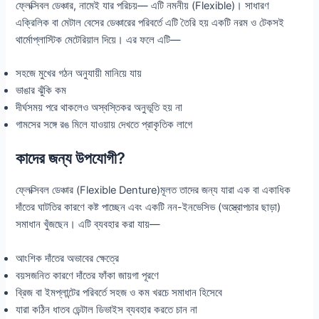
ফ্লেক্সিবল ডেঞ্চার, নামেই যার পরিচয়— এটি নমনীয় (Flexible)। সাধারণ
এক্রিলিক বা মেটাল বেসের ডেঞ্চারের পরিবর্তে এটি তৈরি হয় একটি নরম ও টেকসই
থার্মোপ্লাস্টিক মেটেরিয়াল দিয়ে। এর ফলে এটি—
সহজে মুখের গঠন অনুযায়ী মানিয়ে যায়
ভাঙার ঝুঁকি কম
দীর্ঘসময় পরে থাকলেও অস্বস্তিকর অনুভূতি হয় না
গামসের সঙ্গে রঙ মিলে যাওয়ায় দেখতে প্রাকৃতিক লাগে
কাদের জন্য উপযোগী?
ফ্লেক্সিবল ডেঞ্চার (Flexible Denture)মূলত তাদের জন্য যারা এক বা একাধিক
দাঁতের ঘাটতির কারণে কষ্ট পাচ্ছেন এবং একটি নন-ইনভেসিভ (অস্ত্রোপচার ছাড়া)
সমাধান খুঁজছেন। এটি ব্যবহার করা যায়—
আংশিক দাঁতের অভাবের ক্ষেত্রে
বয়সজনিত কারণে দাঁতের ফাঁকা জায়গা পূরণে
ব্রিজ বা ইমপ্লান্টের পরিবর্তে সহজ ও কম খরচে সমাধান হিসেবে
যারা কঠিন ধাতব ডেন্টাল ডিভাইস ব্যবহার করতে চান না