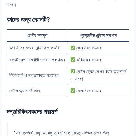
থাকে।
কাদের জন্য কোনটি?
রোগীর অবস্থা
প্রস্তাবিত ডেন্টাল সমাধান
অল্প দাঁতের অভাব, নান্দনিকতা জরুরি
ফ্লেক্সিবল ডেঞ্চার
বাজেট স্বল্প, অস্থায়ী সমাধান প্রয়োজন
এক্রিলিক ডেঞ্চার
মেটাল ফ্রেম ডেঞ্চার (যদি অ্যালার্জি
দীর্ঘমেয়াদি ও শক্তপোক্ত প্রয়োজন
না থাকে)
মেটাল অ্যালার্জি আছে
ফ্লেক্সিবল ডেঞ্চার
দন্তচিকিৎসকদের পরামর্শ
“সব ডেন্টারই কিছু না কিছু সুবিধা দেয়, কিন্তু রোগীর মুখের গঠন,