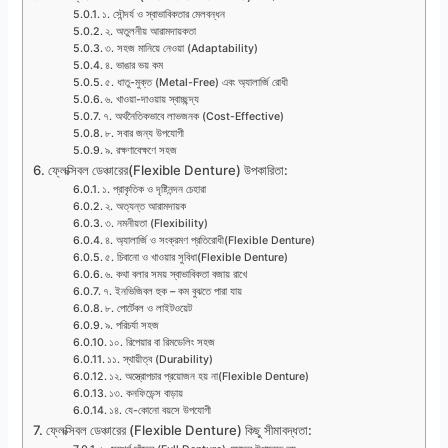
১. সৌন্দর্য ও স্বাভাবিকতার মেলবন্ধন
২. অতুলনীয় আরামদায়কতা
৩. সহজ মানিয়ে নেওয়া (Adaptability)
৪. ভাঙার ভয় কম
৫. ধাতু-মুক্ত (Metal-Free) এবং অ্যালার্জি রোধী
৬. খাওয়া-দাওয়ায় স্বাচ্ছন্দ্য
৭. অর্থনৈতিকভাবে লাভজনক (Cost-Effective)
৮. সবার জন্য উপযোগী
৯. রক্ষণাবেক্ষণে সহজ
ফ্লেক্সিবল ডেঞ্চারের(Flexible Denture) উপকারিতা:
১. প্রাকৃতিক ও দৃষ্টিনন্দন চেহারা
২. অত্যন্ত আরামদায়ক
৩. নমনীয়তা (Flexibility)
৪. অ্যালার্জি ও সংক্রমণ প্রতিরোধী(Flexible Denture)
৫. চিবানো ও খাওয়ার সুবিধা(Flexible Denture)
৬. কথা বলার সময় স্বাভাবিকতা বজায় রাখে
৭. ইনভিজিবল হুক – কম বুঝতে পারা যায়
৮. পোর্টেবল ও লাইটওয়েট
৯. পরিচর্যা সহজ
১০. রিপেয়ার বা রিমডেলিং সহজ
১১. স্থায়ীত্ব (Durability)
১২. অস্ত্রোপচার প্রয়োজন হয় না(Flexible Denture)
১৩. কনফিডেন্স বাড়ায়
১৪. যে-কোনো বয়সে উপযোগী
ফ্লেক্সিবল ডেঞ্চারের (Flexible Denture) কিছু সীমাবদ্ধতা: