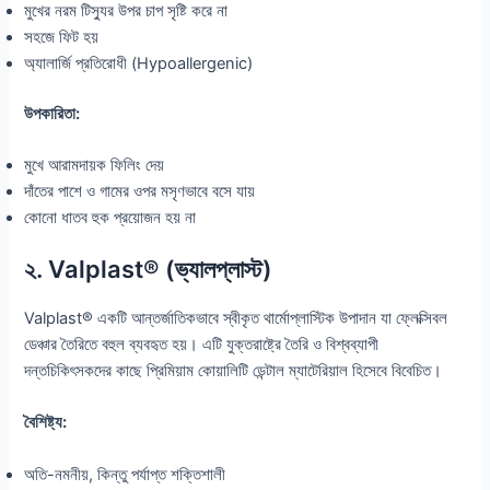
মুখের নরম টিস্যুর উপর চাপ সৃষ্টি করে না
সহজে ফিট হয়
অ্যালার্জি প্রতিরোধী (Hypoallergenic)
উপকারিতা:
মুখে আরামদায়ক ফিলিং দেয়
দাঁতের পাশে ও গামের ওপর মসৃণভাবে বসে যায়
কোনো ধাতব হুক প্রয়োজন হয় না
২. Valplast® (ভ্যালপ্লাস্ট)
Valplast® একটি আন্তর্জাতিকভাবে স্বীকৃত থার্মোপ্লাস্টিক উপাদান যা ফ্লেক্সিবল
ডেঞ্চার তৈরিতে বহুল ব্যবহৃত হয়। এটি যুক্তরাষ্ট্রে তৈরি ও বিশ্বব্যাপী
দন্তচিকিৎসকদের কাছে প্রিমিয়াম কোয়ালিটি ডেন্টাল ম্যাটেরিয়াল হিসেবে বিবেচিত।
বৈশিষ্ট্য:
অতি-নমনীয়, কিন্তু পর্যাপ্ত শক্তিশালী