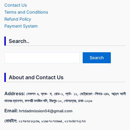
Contact Us
Terms and Conditions
Refund Policy
Payment System
Search..
Search
Search
About and Contact Us
Address:
সেকশন ৬, ব্লক- খ, রোড-১, প্লট- ১১, মেট্রোরেল -পিলার-২৪৯, আব্দুল আলী
মাতবর ম্যানশন, ফলপট্টি মসজিদ গলি, মিরপুর-১০, গোলচত্বর, ঢাকা-১২১৬
Email:
hrtdadmission04@gmail.com
মোবাইল:
০১৭৯৭৫২২১৩৬, ০১৯৮৭০৭৩৯৬৫, ০১৭৮৪৫৭২১৭৩