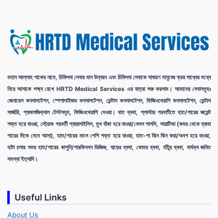
মহান আল্লাহ পাকের নামে, চিকিৎসা সেবার মান উন্নয়ন এবং চিকিৎসা সেবাকে সাধারণ মানুষের ক্রয় সাধ্যের মধ্যে
নিয়ে আসাকে লক্ষ্য রেখে HRTD Medical Services এর যাত্রা শুরু করলাম। আমাদের সেবাসমুহঃ
জেনারেল কনসালটেশন, স্পেশালাইজড কনসালটেশন, ডেন্টাল কনসালটেশন, ফিজিওথেরাপি কনসালটেশন, ডেন্টাল
সার্জারি, প্যাথলজিক্যাল টেস্টসমূহ, ফিজিওথেরাপি দেওয়া। বাত ব্যথা, প্লাস্টার পরবর্তীতে হাত/পায়ের জয়েন্ট
শক্ত হয়ে যাওয়া, স্ট্রোক পরবর্তী প্যারালাইসিস, মুখ বাঁকা হয়ে যাওয়া/বেলস পালসি, সায়াটিকা (কমর থেকে ব্যাথা
পায়ের দিকে নেমে আসা), হাত/পায়ের মাংস পেশি শক্ত হয়ে যাওয়া, হাত-পা ঝিন ঝিন করা/অবশ হয়ে যাওয়া,
হাটা চলার সময় হাত/
পায়ের
কাপুনি/পারকিনসন ডিজিজ, ঘাড়ের ব্যথা, কোমর ব্যথা, হাঁটুর ব্যথা, বার্ধক্য জনিত
সমস্যা ইত্যাদি।
Useful Links
About Us